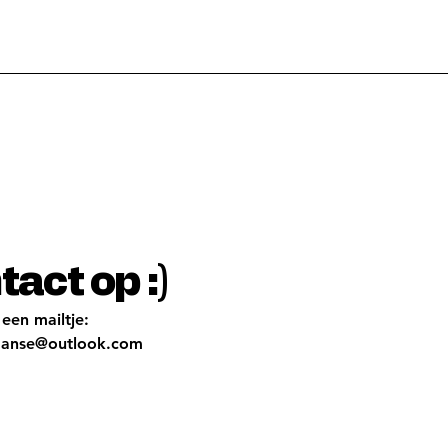
act op :)
 een mailtje:
aanse@outlook.com