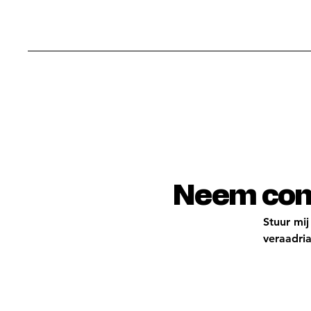
Neem cont
Stuur mij
veraadri